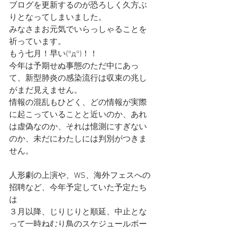
ブログを更新するのが恐ろしく久方ぶ
りとなってしまいました。
みなさまお元気でいらっしゃることを
祈っています。
もう七月！早い(°д°)！！
今年は予期せぬ事態のただ中にあっ
て、新型肺炎の感染流行は収束の兆し
がまだ見えません。
情報の混乱もひどく、どの情報が実際
に起こっていることと近いのか、あれ
は虚偽なのか、それは憶測にすぎない
のか、未だにわたしには判別がつきま
せん。
人形劇の上演や、WS、海外フェスへの
招聘など、今年予定していた予定たち
は
３月以降、じりじりと順延、中止とな
って一時ねむり鳥のスケジュールボー