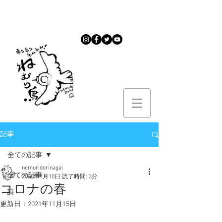
記事
全ての記事
nemuridorinagai
全ての記事
2020年7月10日
読了時間: 3分
コロナの春
詩
更新日：
2021年11月15日