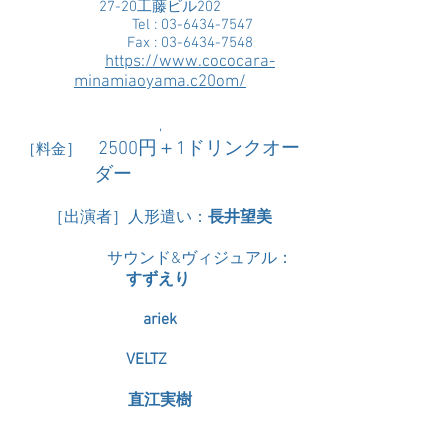
27-20工藤ビル202
Tel :
03-6434-7547
Fax :
03-6434-7548
https://www.cococara-
minamiaoyama.c20om/
,
2500円＋1ドリンクオー
］
［料金
ダー
［出演者］人形遣い：
長井望美
サウンド&ヴィジュアル：
すずえり
ariek
VELTZ
直江実樹