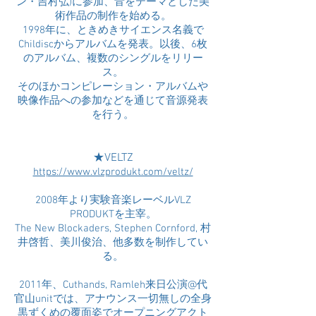
ン・吉村弘)に参加、音をテーマとした美
術作品の制作を始める。
1998年に、ときめきサイエンス名義で
Childiscからアルバムを発表。以後、6枚
のアルバム、複数のシングルをリリー
ス。
そのほかコンピレーション・アルバムや
映像作品への参加などを通じて音源発表
を行う。
★VELTZ
https://www.vlzprodukt.com/veltz/
2008年より実験音楽レーベルVLZ
PRODUKTを主宰。
The New Blockaders, Stephen Cornford, 村
井啓哲、美川俊治、他多数を制作してい
る。
2011年、Cuthands, Ramleh来日公演@代
官山unitでは、アナウンス一切無しの全身
黒ずくめの覆面姿でオープニングアクト