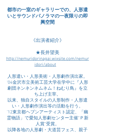
都市の一室のギャラリーでの、人形遣
いとサウンドパノラマの一夜限りの即
興空間
《出演者紹介》
★長井望美
http://nemuridorinagai.wixsite.com/nemur
idori/about
人形遣い・人形美術・人形劇作演出家。
‘04金沢市立美術工芸大学在学中に『人形
劇団ネンネンネムネム！ねむり鳥』を立
ち上げ主宰。
以来、独自スタイルの人形制作・人形遣
い・人形劇作演出等の活動を行う。
’12東京都ヘブンアーティスト認定、「幽
霊物語」で愛知人形劇センター主催“Ｐ新
人賞”受賞。
以降各地の人形劇・大道芸フェス、親子