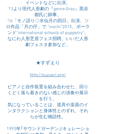
イベントなどに出演。
’13より現代人形劇の『genre:Gray』黒谷
都氏に師事。
’16「モノ語り◇水仙月の四日」出演、ソ
ロ作品「月の仔」で ”inochi”2015、ポーラ
ンド”international schools of puppetry”、
なにわ人形芝居フェス招聘、いいだ人形
劇フェスタ参加など。
★すずえり
http://suzueri.org/
ピアノと自作装置を組み合わせた、回り
くどく落ち着きのない感じの演奏や展示
を行う。
気になっていることは、道具や楽器のイ
ンタラクションと身体性とのずれ、それ
らが生む物語性。
1993年｢サウンドガーデン｣(キュレーショ