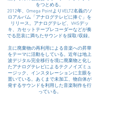
をつとめる。
2012年、Omega PointよりVELTZ名義のソ
ロアルバム「アナログテレビに捧ぐ」を
リリース。アナログテレビ、VHSデッ
キ、カセットテープレコーダーなどが奏
でる悲哀に満ちたサウンドを採取/収録。
主に廃棄物の再利用による音楽への昇華
をテーマに活動をしている。近年は地上
波デジタル完全移行を境に廃棄物と化し
たアナログテレビによるテクノイズミュ
ージック、インスタレーションに主眼を
置いている。あくまで未加工、物自体が
発するサウンドを利用した音楽制作を行
っている。
現在、南青山のギャラリースペース「Art
& Space ここから」を運営している。
★ariek
http://ariek.jp/