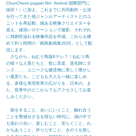
ChunCheon puppet film festival 国際部門に
採択！）に加え、
これまでに共同創作・公演
を行ってきた他ジャンルアーティストとのユ
ニットを再起動、縁ある映像クリエイターを
迎え、縁深いロケーションで撮影、それぞれ
に独創性溢れる映像作品を作成。これらを纏
めて約１時間の「眠鳥動画集2020」として配
信します。
さながら、ねむり鳥版Eテレ？！ねむり鳥
の様々な人形たちと、歌に音楽、道化師にダ
ンス……、ユニークな建造物に美しく懐かし
い風景たち。こどもも大人も一緒に楽しめ
る、多様な表現世界の広がりを、日本の、ま
た、世界中のどこからでもアクセスしてお楽
しみください。
​ 旅をすること、会いにいくこと、触れ合う
ことを警戒せざるを得ない時代に、渦の中で
も係わり合い、楽しむこと、安らぐこと、わ
かちあうこと、作りだすこと、きのうを慈し