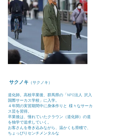
サクノキ
（サクノキ）
道化師。高校卒業後、群馬県の「NPO法人 沢入
国際サーカス学校」に入学。
４年間の実習期間中に身体作りと 様々なサーカ
ス芸を習得。
卒業後は、憧れていたクラウン（道化師）の道
を独学で追求していく。
お客さんを巻き込みながら、温かくも滑稽で、
ちょっぴりセンチメンタルな