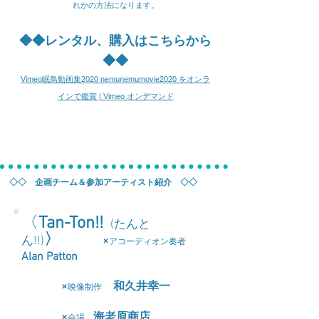
れかの方法になります。
◆◆レンタル、購入はこちらから
◆◆​
Vimeo眠鳥動画集2020 nemunemumovie2020 をオンラ
インで鑑賞 | Vimeo オンデマンド
◇◇
企画チーム＆参加アーティスト紹介 ◇◇
​〈
Tan-Ton!!
(たんと
〉
ん!!)
×
アコーディオン奏者
Alan Patton
×
和久井幸一
映像制作
×
海老原商店
会場