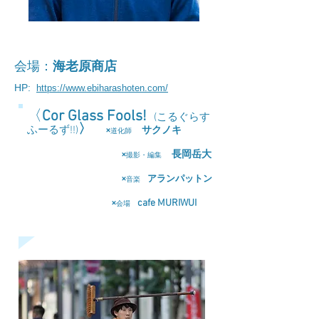
会場：
海老原商店
HP:
https://www.ebiharashoten.com/
​〈
Cor Glass Fools!
(こるぐらす
〉
ふーるず!!)
×
サクノキ
道化師
×
長岡岳大
撮影・編集
×
アランパットン
音楽
×
cafe MURIWUI
会場