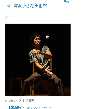
×
会
深沢小さな美術館
場
photo by スミス景明
目黒陽介
（めぐろようすけ）