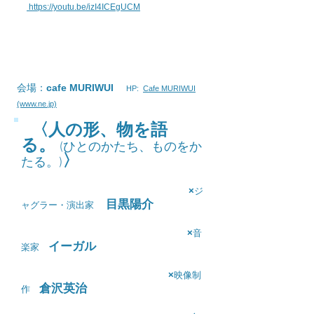
https://youtu.be/izI4ICEgUCM
会場：
cafe MURIWUI
HP:
Cafe MURIWUI
(www.ne.jp)
〈人の形、物を語
​
る。
(ひとのかたち、ものをか
〉
たる。)
×
ジ
目黒陽介
ャグラー・演出家
×
音
イーガル
楽家
×
映像制
倉沢英治
作