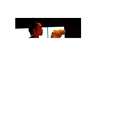
長井望美（人形遣い）
人形美術・劇作演出家。「ねむり
鳥」主宰。こども部屋のぬいぐる
み遊びから出発し、現在も「人間
の生命の謎をうつす友」人形と旅
を続ける。独創的美術、発想で生