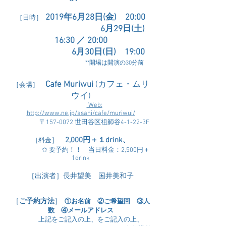
2019年6月28日(金) 20:00
［日時］
6月29日(土)
16:30 ／ 20:00
6月30日(日) 19:00
**開場は開演の30分前
Cafe Muriwui
(カフェ・ムリ
［会場］
ウイ)
Web:
http://www.ne.jp/asahi/cafe/muriwui/
〒157-0072 世田谷区祖師谷4-1-22-3F
​
2,000円＋１drink、
］
［料金
✩ 要予約！！
当日料金：2,500円＋
1drink
［出演者］長井望美 国井美和子
［
ご
予約方法
］
①お名前 ②ご希望回 ③人
数
④メールアドレス
上記をご記入の上、をご記入の上、